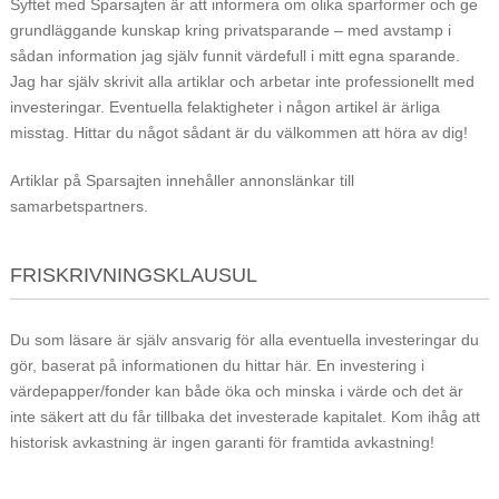
Syftet med Sparsajten är att informera om olika sparformer och ge
grundläggande kunskap kring privatsparande – med avstamp i
sådan information jag själv funnit värdefull i mitt egna sparande.
Jag har själv skrivit alla artiklar och arbetar inte professionellt med
investeringar. Eventuella felaktigheter i någon artikel är ärliga
misstag. Hittar du något sådant är du välkommen att höra av dig!
Artiklar på Sparsajten innehåller annonslänkar till
samarbetspartners.
FRISKRIVNINGSKLAUSUL
Du som läsare är själv ansvarig för alla eventuella investeringar du
gör, baserat på informationen du hittar här. En investering i
värdepapper/fonder kan både öka och minska i värde och det är
inte säkert att du får tillbaka det investerade kapitalet. Kom ihåg att
historisk avkastning är ingen garanti för framtida avkastning!