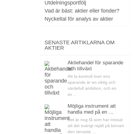
Utdelningsportfölj
Vad är bäst: aktier eller fonder?
Nyckeltal för analys av aktier
SENASTE ARTIKLARNA OM
AKTIER
Aktiehandel för sparande
och tillväxt
Att ta kontroll över ens
sparande är en viktig och
värdefull ambition, och en
av …
Möjliga instrument att
handla med på en …
Det är nog få som har missat
att det svängt rejält på börsen
den senaste …