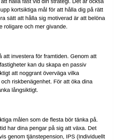
att hålla fast vid din strategi. Det är också
upp kortsiktiga mål för att hålla dig på rätt
a sätt att hålla sig motiverad är att belöna
de roligare och mer givande.
å att investera för framtiden. Genom att
r fastigheter kan du skapa en passiv
ktigt att noggrant överväga vilka
 och riskbenägenhet. För att öka dina
nka långsiktigt.
iktiga målen som de flesta bör tänka på.
 tid har dina pengar på sig att växa. Det
vis genom tjänstepension, IPS (Individuellt