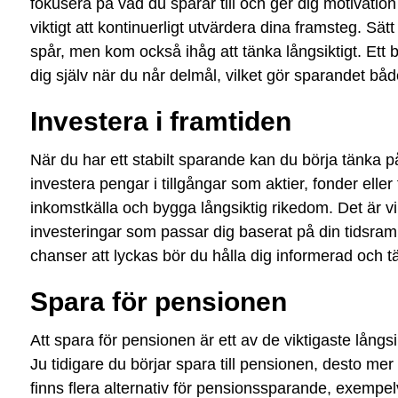
fokusera på vad du sparar till och ger dig motivation 
viktigt att kontinuerligt utvärdera dina framsteg. Sätt 
spår, men kom också ihåg att tänka långsiktigt. Ett br
dig själv när du når delmål, vilket gör sparandet bå
Investera i framtiden
När du har ett stabilt sparande kan du börja tänka p
investera pengar i tillgångar som aktier, fonder elle
inkomstkälla och bygga långsiktig rikedom. Det är vi
investeringar som passar dig baserat på din tidsram
chanser att lyckas bör du hålla dig informerad och tä
Spara för pensionen
Att spara för pensionen är ett av de viktigaste långs
Ju tidigare du börjar spara till pensionen, desto mer
finns flera alternativ för pensionssparande, exempel