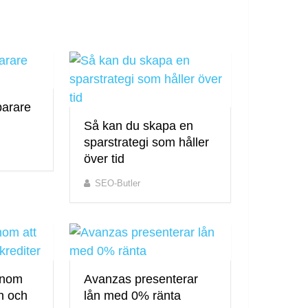
parare
Så kan du skapa en
sparstrategi som håller
över tid
SEO-Butler
enom
Avanzas presenterar
ån och
lån med 0% ränta