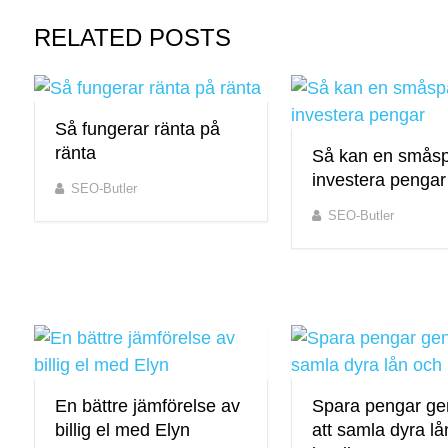
RELATED POSTS
Så fungerar ränta på
ränta
Så kan en smås
investera pengar
SEO-Butler
SEO-Butler
En bättre jämförelse av
Spara pengar g
billig el med Elyn
att samla dyra l