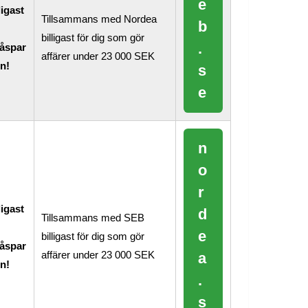
e
ligast
Tillsammans med Nordea
b
billigast för dig som gör
.
åspar
affärer under 23 000 SEK
n!
s
e
n
o
r
ligast
d
Tillsammans med SEB
e
billigast för dig som gör
åspar
affärer under 23 000 SEK
a
n!
.
s