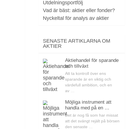
Utdelningsportfölj
Vad är bäst: aktier eller fonder?
Nyckeltal för analys av aktier
SENASTE ARTIKLARNA OM
AKTIER
Aktiehandel för sparande
och tillväxt
Att ta kontroll över ens
sparande är en viktig och
värdefull ambition, och en
av …
Möjliga instrument att
handla med på en …
Det är nog få som har missat
att det svängt rejält på börsen
den senaste …