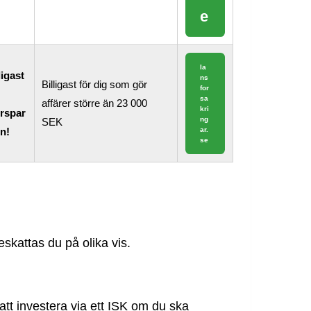
e
la
ligast
ns
Billigast för dig som gör
for
sa
affärer större än 23 000
kri
rspar
ng
SEK
ar.
n!
se
skattas du på olika vis.
tt investera via ett ISK om du ska