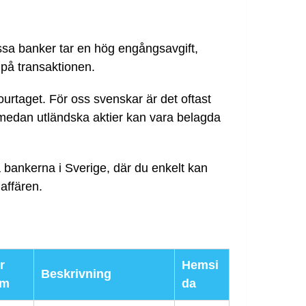
ssa banker tar en hög engångsavgift,
 på transaktionen.
urtaget. För oss svenskar är det oftast
r, medan utländska aktier kan vara belagda
a bankerna i Sverige, där du enkelt kan
affären.
r
Hemsi
Beskrivning
em
da