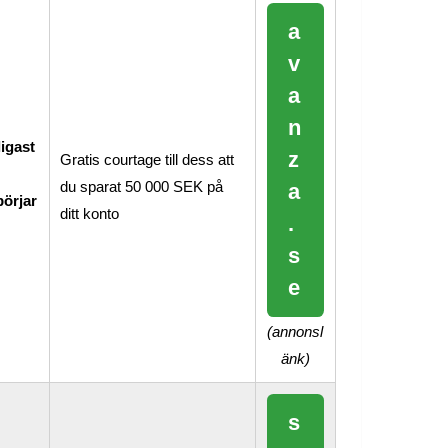
a
v
a
n
ligast
z
Gratis courtage till dess att
du sparat 50 000 SEK på
a
örjar
ditt konto
.
s
e
(annonsl
änk)
s