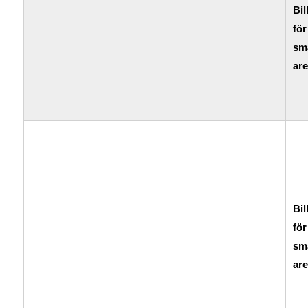
Bil
för
sm
are
Bil
för
sm
are