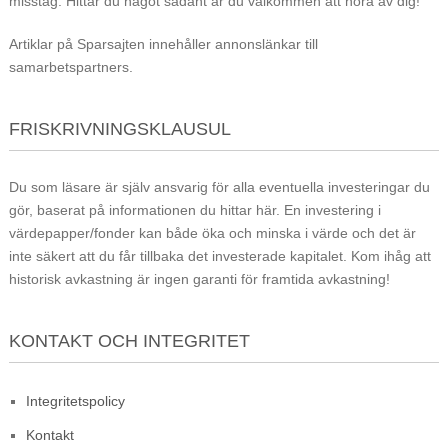
misstag. Hittar du något sådant är du välkommen att höra av dig!
Artiklar på Sparsajten innehåller annonslänkar till
samarbetspartners.
FRISKRIVNINGSKLAUSUL
Du som läsare är själv ansvarig för alla eventuella investeringar du
gör, baserat på informationen du hittar här. En investering i
värdepapper/fonder kan både öka och minska i värde och det är
inte säkert att du får tillbaka det investerade kapitalet. Kom ihåg att
historisk avkastning är ingen garanti för framtida avkastning!
KONTAKT OCH INTEGRITET
Integritetspolicy
Kontakt