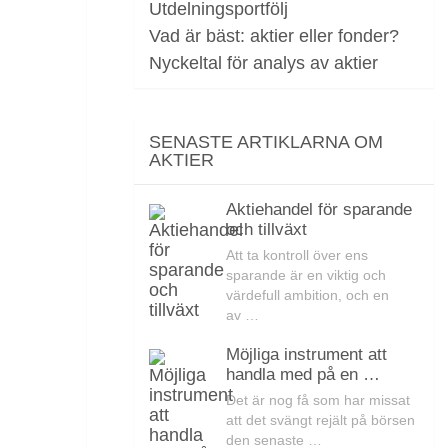
Utdelningsportfölj
Vad är bäst: aktier eller fonder?
Nyckeltal för analys av aktier
SENASTE ARTIKLARNA OM
AKTIER
Aktiehandel för sparande
och tillväxt
Att ta kontroll över ens
sparande är en viktig och
värdefull ambition, och en
av …
Möjliga instrument att
handla med på en …
Det är nog få som har missat
att det svängt rejält på börsen
den senaste …