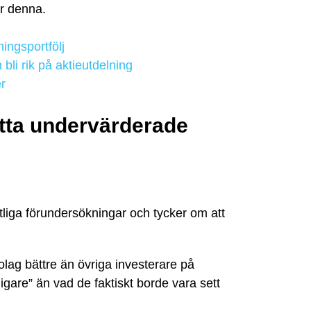
är denna.
ingsportfölj
li rik på aktieutdelning
r
itta undervärderade
tliga förundersökningar och tycker om att
bolag bättre än övriga investerare på
lligare” än vad de faktiskt borde vara sett